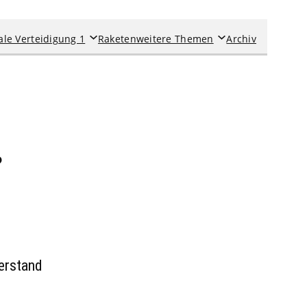
ale Verteidigung 1
Raketen
weitere Themen
Archiv
?
erstand